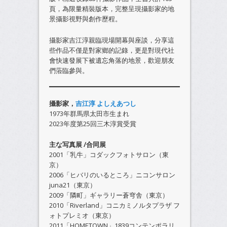
頁，為限量精裝版本，完整呈現攝影家的地
景攝影視野與創作歷程。
攝影家吉江淳親臨現場開幕與座談，分享這
些作品不僅是對家鄉的記錄，更是對現代社
會快速發展下被遺忘角落的地景，歡迎朋友
們蒞臨參與。
攝影家，
吉江淳
よしえあつし
1973年群馬県太田市生まれ
2023年度第25回三木淳賞受賞
主な写真展 /合同展
2001「乳牛」コダックフォトサロン（東
京）
2006「ヒバリのいるところ」ニコンサロン
juna21（東京）
2009「隣町」ギャラリー蒼穹舎（東京）
2010「Riverland」コニカミノルタプラザ フ
ォトプレミオ（東京）
2011「HOMETOWN」1839コンテンポラリ