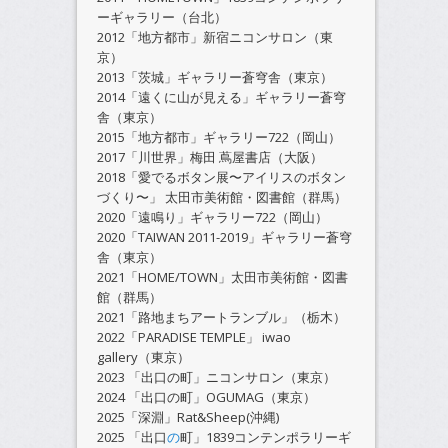
ーギャラリー（台北）
2012「地方都市」新宿ニコンサロン（東
京）
2013「茨城」ギャラリー蒼穹舎（東京）
2014「遠くに山が見える」ギャラリー蒼穹
舎（東京）
2015「地方都市」ギャラリー722（岡山）
2017「川世界」梅田 蔦屋書店（大阪）
2018「愛でるボタン展〜アイリスのボタン
づくり〜」 太田市美術館・図書館（群馬）
2020「遠鳴り」ギャラリー722（岡山）
2020「TAIWAN 2011-2019」ギャラリー蒼穹
舎（東京）
2021「HOME/TOWN」太田市美術館・図書
館（群馬）
2021「路地まちアートランブル」（栃木）
2022「PARADISE TEMPLE」 iwao
gallery（東京）
2023 「出口の町」ニコンサロン（東京）
2024 「出口の町」OGUMAG（東京）
2025「深淵」Rat&Sheep(沖縄)
2025 「出口
の
町」1839コンテンポラリーギ