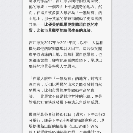
這系列作品中，吉江淳以獨特的視角呈現了
他的家鄉：一個表面上平淡無奇的地方。然
而，在這片被多數人形容為「一無所有」的
土地上，那份荒蕪的景致卻觸動了更深層的
共鳴——
比優美的風景更能體現自然的本
質，比都市景觀更能映照生命的真諦
。
吉江淳於2017年至2024年間，以中、大型相
機記錄他的家鄉群馬縣太田市。這片位於關
東平原邊緣的土地，既無壯麗自然景觀，也
無都市繁華，卻在他細膩的鏡頭下，呈現出
獨特的地景美學與人文思考。
「在眾人眼中『一無所有』的地方，對吉江
淳而言，反倒比秀麗的山水更能引發對自然
的思考，比都市景觀更能觸動生命的真
諦。」此展覽不僅是對地方性的記錄，更是
對現代社會快速發展下被遺忘角落的反思。
展覽開幕茶會訂於8月2日（週六）下午2時30
分舉行，隨著下午3時將舉辦攝影家座談。現
場提供新出版的攝影集《出口の町》簽名
版！精選收錄85件攝影作品，全書共計105