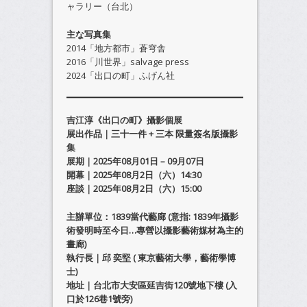
ャラリー（台北）
主な写真集
2014「地方都市」蒼穹舎
2016「川世界」salvage press
2024「出口の町」ふげん社
吉江淳《出口の町》攝影個展
展出作品｜三十一件 + 三本 限量簽名版攝影
集
展期｜2025年08月01日 – 09月07日
開幕｜2025年08月2日（六）14:30
座談｜2025年08月2日（六）15:00
主辦單位：1839當代藝廊 (意指: 1839年攝影
術發明時至今日…專營以攝影藝術媒材為主的
畫廊)
執行長｜邱 奕堅 ( 東京藝術大學，藝術學博
士)
地址｜台北市大安區延吉街120號地下樓 (入
口於126巷1號旁)