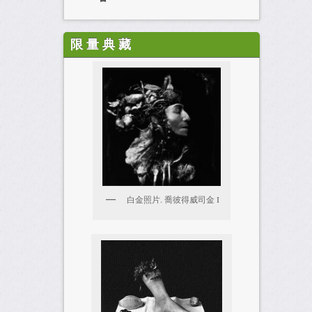
限 量 典 藏
白金照片. 喬彼得威司金 I