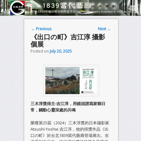
Post navigation
←
Previous
Next
→
《出口の町》吉江淳 攝影
個展
Posted on
July 20, 2025
三木淳獎得主-吉江淳，用鏡頭譜寫家鄉日
常，觸動心靈深處的共鳴
榮獲第25屆（2024）三木淳獎的日本攝影家
Atsushi Yoshie 吉江淳，他的得獎作品《出
口の町》於台北1839當代藝廊登場展出。在