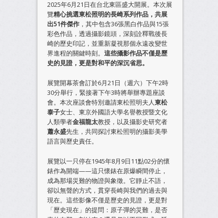
2025年6月21日在台北東區盛大開展。本次展
覽
精心挑選東松照明的長崎系列作品，共展
出51件傑作
，其中包含36張黑白作品與15張
彩色作品，透過攝影鏡頭，深刻詮釋戰後長
崎的歷史印記，並重新凝視那個永遠改變世
界進程的關鍵時刻。
這些攝影作品不僅是歷
史的見證，更是對和平的深沉省思。
展覽開幕茶會訂於6月21日（週六）下午2時
30分舉行，緊接著下午3時將舉辦專題座談
會。本次座談會特別邀請東松照明夫人
東松
泰子
女士、東京外國語大學名譽教授暨文化
人類學者
金福龍太
教授，以及攝影史研究者
蕭永盛
先生，共同探討東松照明的攝影美學
語言與歷史責任。
展覽以一只停在1945年8月9日11點02分的懷
錶作為開端——這只懷錶在原爆瞬間停止，
成為那場災難的物證與象徵。它靜止不語，
卻以無聲的方式，貫穿長崎與我們的過去與
現在。這些影像不僅是歷史的見證，更是對
「歷史現在」的提問：原子彈的災難，是否