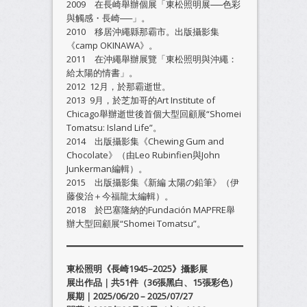
2009 在長崎舉辦個展「東松照明展──色彩
與觸感・長崎──」。
2010 移居沖繩縣那霸市。出版攝影集
《camp OKINAWA》。
2011 在沖繩舉辦展覽「東松照明與沖繩：
給太陽的情書」。
2012 12月，於那霸逝世。
2013 9月，於芝加哥的Art Institute of
Chicago舉辦逝世後首個大型回顧展“Shomei
Tomatsu: Island Life”。
2014 出版攝影集《Chewing Gum and
Chocolate》（由Leo Rubinfien與John
Junkerman編輯）。
2015 出版攝影集《新編 太陽の鉛筆》（伊
藤俊治＋今福龍太編輯）。
2018 於巴塞隆納的Fundación MAPFRE舉
辦大型回顧展“Shomei Tomatsu”。
東松照明《長崎1945–2025》攝影展
展出作品｜共51件（36張黑白、15張彩色）
展期｜2025/06/20 – 2025/07/27