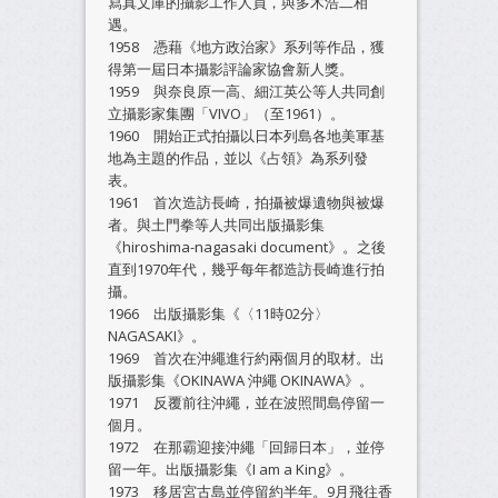
寫真文庫的攝影工作人員，與多木浩二相
遇。
1958 憑藉《地方政治家》系列等作品，獲
得第一屆日本攝影評論家協會新人獎。
1959 與奈良原一高、細江英公等人共同創
立攝影家集團「VIVO」（至1961）。
1960 開始正式拍攝以日本列島各地美軍基
地為主題的作品，並以《占領》為系列發
表。
1961 首次造訪長崎，拍攝被爆遺物與被爆
者。與土門拳等人共同出版攝影集
《hiroshima-nagasaki document》。之後
直到1970年代，幾乎每年都造訪長崎進行拍
攝。
1966 出版攝影集《〈11時02分〉
NAGASAKI》。
1969 首次在沖繩進行約兩個月的取材。出
版攝影集《OKINAWA 沖繩 OKINAWA》。
1971 反覆前往沖繩，並在波照間島停留一
個月。
1972 在那霸迎接沖繩「回歸日本」，並停
留一年。出版攝影集《I am a King》。
1973 移居宮古島並停留約半年。9月飛往香