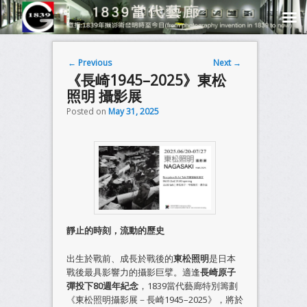
Post navigation
←
Previous
Next
→
《長崎1945–2025》東松
照明 攝影展
Posted on
May 31, 2025
靜止的時刻，流動的歷史
出生於戰前、成長於戰後的
東松照明
是日本
戰後最具影響力的攝影巨擘。適逢
長崎原子
彈投下80週年紀念
，1839當代藝廊特別籌劃
《東松照明攝影展－長崎1945–2025》，將於