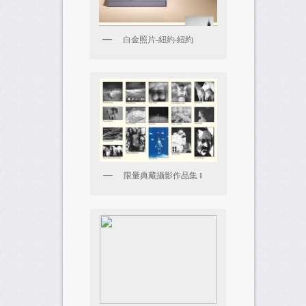
白金照片-紐約‧紐約
限量典藏攝影作品集 I