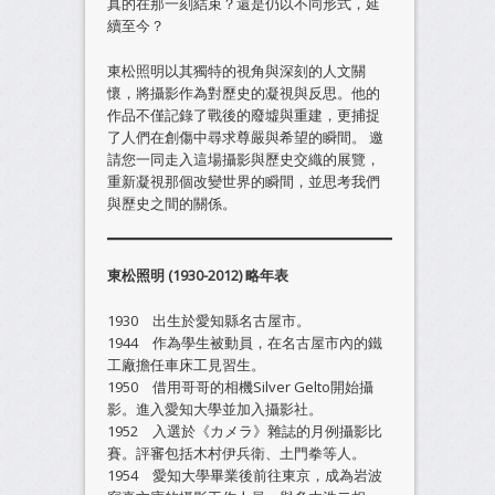
真的在那一刻結束？還是仍以不同形式，延
續至今？
東松照明以其獨特的視角與深刻的人文關
懷，將攝影作為對歷史的凝視與反思。他的
作品不僅記錄了戰後的廢墟與重建，更捕捉
了人們在創傷中尋求尊嚴與希望的瞬間。 邀
請您一同走入這場攝影與歷史交織的展覽，
重新凝視那個改變世界的瞬間，並思考我們
與歷史之間的關係。
東松照明 (1930-2012) 略年表
1930 出生於愛知縣名古屋市。
1944 作為學生被動員，在名古屋市內的鐵
工廠擔任車床工見習生。
1950 借用哥哥的相機Silver Gelto開始攝
影。進入愛知大學並加入攝影社。
1952 入選於《カメラ》雜誌的月例攝影比
賽。評審包括木村伊兵衛、土門拳等人。
1954 愛知大學畢業後前往東京，成為岩波