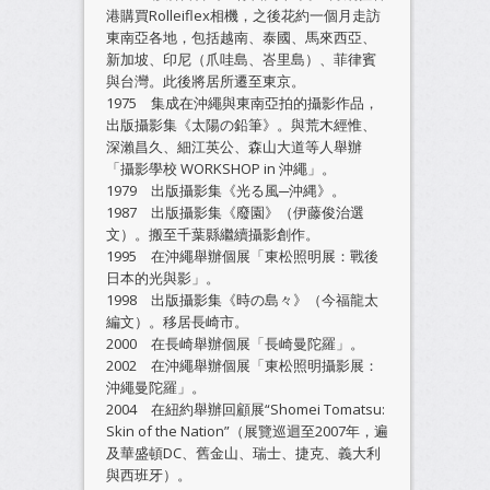
港購買Rolleiflex相機，之後花約一個月走訪
東南亞各地，包括越南、泰國、馬來西亞、
新加坡、印尼（爪哇島、峇里島）、菲律賓
與台灣。此後將居所遷至東京。
1975 集成在沖繩與東南亞拍的攝影作品，
出版攝影集《太陽の鉛筆》。與荒木經惟、
深瀨昌久、細江英公、森山大道等人舉辦
「攝影學校 WORKSHOP in 沖繩」。
1979 出版攝影集《光る風─沖縄》。
1987 出版攝影集《廢園》（伊藤俊治選
文）。搬至千葉縣繼續攝影創作。
1995 在沖繩舉辦個展「東松照明展：戰後
日本的光與影」。
1998 出版攝影集《時の島々》（今福龍太
編文）。移居長崎市。
2000 在長崎舉辦個展「長崎曼陀羅」。
2002 在沖繩舉辦個展「東松照明攝影展：
沖繩曼陀羅」。
2004 在紐約舉辦回顧展“Shomei Tomatsu:
Skin of the Nation”（展覽巡迴至2007年，遍
及華盛頓DC、舊金山、瑞士、捷克、義大利
與西班牙）。