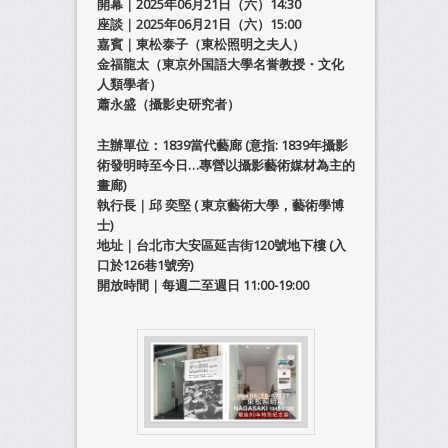
開幕｜2025年06月21日（六）14:30
座談｜2025年06月21日（六）15:00
嘉賓｜東松泰子（東松照明之夫人）
金福龍太（東京外国語大學名誉教授・文化
人類學者）
蕭永盛（攝影史研究者）
主辦單位：1839當代藝廊 (意指: 1839年攝影
術發明時至今日…專營以攝影藝術媒材為主的
畫廊)
執行長｜邱 奕堅 ( 東京藝術大學，藝術學博
士)
地址｜台北市大安區延吉街120號地下樓 (入
口於126巷1號旁)
開放時間｜每週二至週日 11:00-19:00