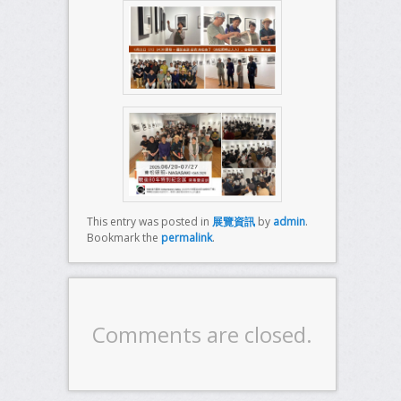
This entry was posted in
展覽資訊
by
admin
.
Bookmark the
permalink
.
Comments are closed.