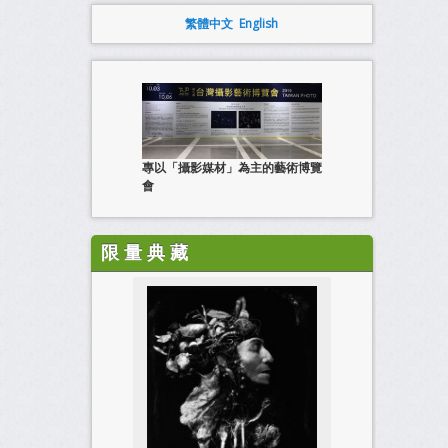
繁體中文
English
專以「攝影媒材」為主的藝術博覽
會
限 量 典 藏