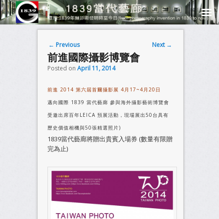
Post navigation
←
Previous
Next
→
前進國際攝影博覽會
Posted on
April 11, 2014
前進 2014 第六屆首爾攝影展 4月17~4月20日
邁向國際 1839 當代藝廊 參與海外攝影藝術博覽會
受邀出席百年LEICA 預展活動，現場展出50台具有
歷史價值相機與50張精選照片)
1839當代藝廊將贈出貴賓入場券 (數量有限贈
完為止)