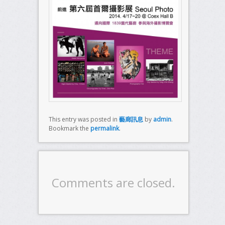
This entry was posted in
藝廊訊息
by
admin
.
Bookmark the
permalink
.
Comments are closed.