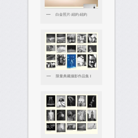
白金照片-紐約‧紐約
限量典藏攝影作品集 I