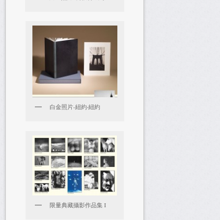
白金照片-紐約‧紐約
限量典藏攝影作品集 I