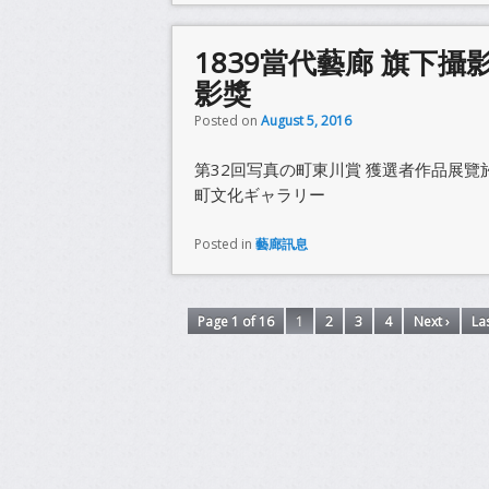
1839當代藝廊 旗下攝
影獎
Posted on
August 5, 2016
第32回写真の町東川賞 獲選者作品展覽於
町文化ギャラリー
Posted in
藝廊訊息
Page 1 of 16
1
2
3
4
Next ›
Las