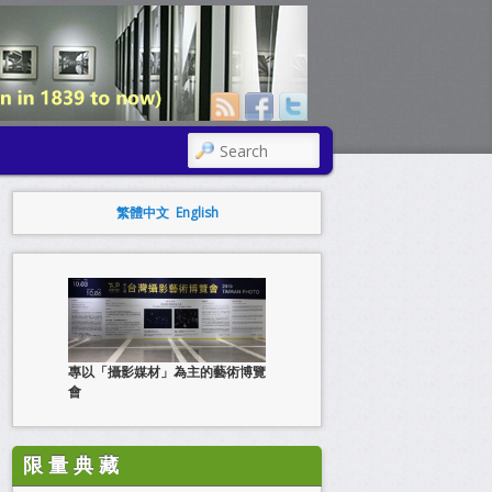
SEARCH
繁體中文
English
專以「攝影媒材」為主的藝術博覽
會
限 量 典 藏