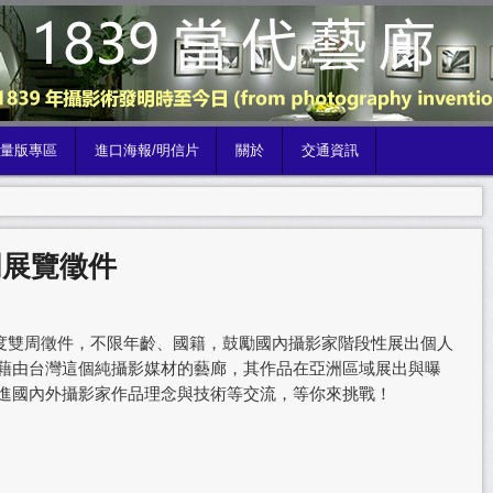
限量版專區
進口海報/明信片
關於
交通資訊
y_雙周展覽徵件
allery 年度雙周徵件，不限年齡、國籍，鼓勵國內攝影家階段性展出個人
藉由台灣這個純攝影媒材的藝廊，其作品在亞洲區域展出與曝
進國內外攝影家作品理念與技術等交流，等你來挑戰！