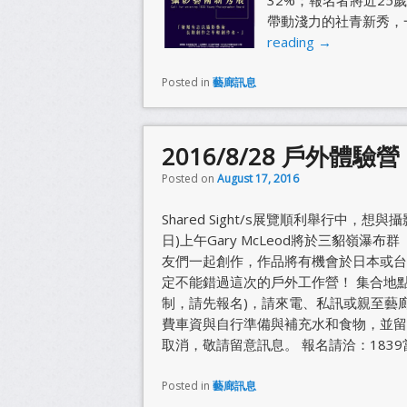
帶動淺力的社青新秀，
reading
→
Posted in
藝廊訊息
2016/8/28 戶外體驗營
Posted on
August 17, 2016
Shared Sight/s展覽順利舉行中，想
日)上午Gary McLeod將於三貂嶺
友們一起創作，作品將有機會於日本或台灣展
定不能錯過這次的戶外工作營！ 集合地點
制，請先報名)，請來電、私訊或親至藝
費車資與自行準備與補充水和食物，並留意
取消，敬請留意訊息。 報名請洽：1839當代
Posted in
藝廊訊息