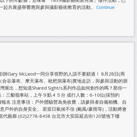
一起共襄盛舉響應與參與攝影藝術教育的活動。
Continue
與攝影師Gary McLeod一同分享視野的人請不要錯過！ 8月28日(周
瀑布群（合谷瀑布、摩天瀑布、枇杷洞瀑布)實地走訪，與參與活動的朋
出，想知道Shared Sight/s系列作品如何創作的嗎？那你一
：三貂嶺車站，上午９點４５分 成行人數：6-10位(採預約
廊報名 注意事項：戶外體驗營為免收費，請參與者自備相機、自
戶外的自身安全。 若當日氣候不佳 (颱風/豪雨等)，活動將會
藝廊 (02)2778-8458 台北市大安區延吉街120號地下樓