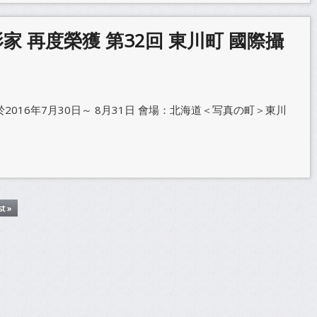
影家 再度榮獲 第32回 東川町 國際攝
2016年7月30日～ 8月31日 會場：北海道＜写真の町＞東川
t »