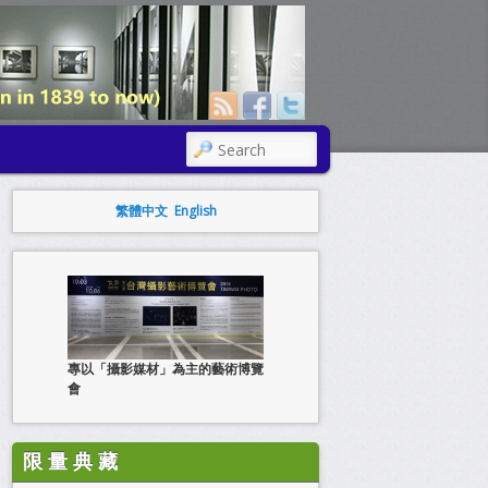
SEARCH
繁體中文
English
專以「攝影媒材」為主的藝術博覽
會
限 量 典 藏