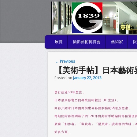
MAIN MENU
展覽
攝影藝術博覽會
藝術家
SKIP TO PRIMARY CONTENT
SKIP TO SECONDARY CONTENT
Post navigation
←
Previous
【美術手帖】日本藝術
Posted on
January 22, 2013
發行超過60年歷史，
日本最具影響力的專業藝術雜誌 (BT主流)，
內容介紹著日本國內與世界各國的藝術消息及思潮。
每期的附錄裡網羅了約120件由美術手帖編輯部精選值
廣獲「創作者」「觀賞者」「購買者」讀者群的青睞
，
於多方面。