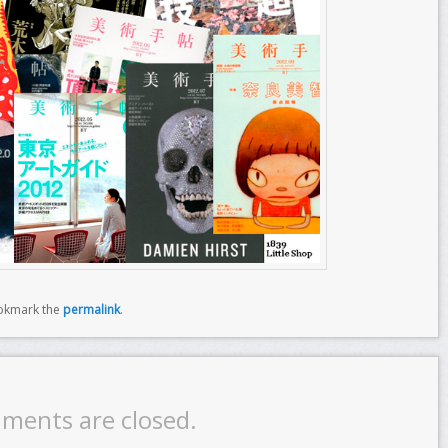
okmark the
permalink
.
ments are closed.