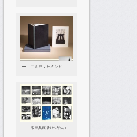
白金照片-紐約‧紐約
限量典藏攝影作品集 I