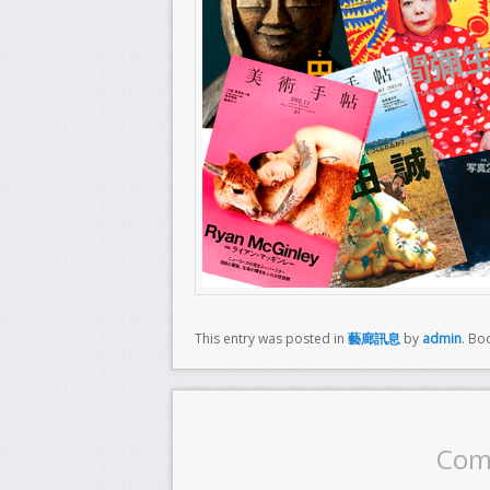
This entry was posted in
藝廊訊息
by
admin
. Bo
Com