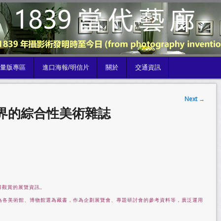
限量版專區
進口海報/明信片
關於
交通資訊
Next
→
界的綜合性美術雜誌
得觀賞的展覽資訊。
為各美術館、博物館選為藏書，作為企劃展覽會、專題研討會的參考資料等，廣泛運用