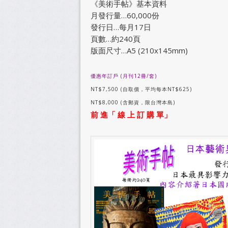
《美術手帖》基本資料
月發行量…60,000份
發行日…每月17日
頁數…約240頁
版面尺寸…A5 (210x145mm)
優惠年訂戶 (月刊12冊/套)
NT$7,500 (自取價，平均每本NT$625)
NT$8,000 (含郵資，限台灣本島)
前 進「
線 上 訂 購 單
」