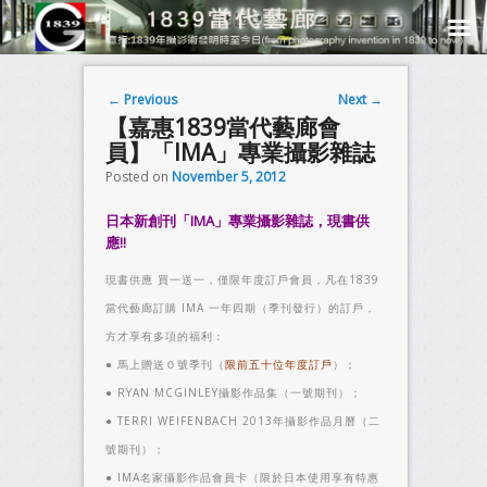
Post navigation
←
Previous
Next
→
【嘉惠1839當代藝廊會
員】「IMA」專業攝影雜誌
Posted on
November 5, 2012
日本新創刊「IMA」專業攝影雜誌，現書供
應!!
現書供應 買一送一，僅限年度訂戶會員，凡在1839
當代藝廊訂購 IMA 一年四期（季刊發行）的訂戶，
方才享有多項的福利：
● 馬上贈送０號季刊（
限前五十位年度訂戶
）；
● RYAN MCGINLEY攝影作品集（一號期刊）；
● TERRI WEIFENBACH 2013年攝影作品月曆（二
號期刊）；
● IMA名家攝影作品會員卡（限於日本使用享有特惠