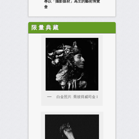
專以「攝影媒材」為主的藝術博覽
會
限 量 典 藏
白金照片. 喬彼得威司金 I