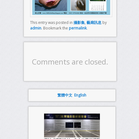
This entry was posted in
攝影集
,
藝廊訊息
by
admin
. Bookmark the
permalink
.
Comments are closed.
繁體中文
English