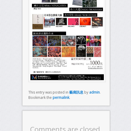
This entry was posted in
藝廊訊息
by
admin
.
Bookmark the
permalink
.
Comments are closed.