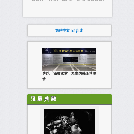
繁體中文
English
專以「攝影媒材」為主的藝術博覽
會
限 量 典 藏