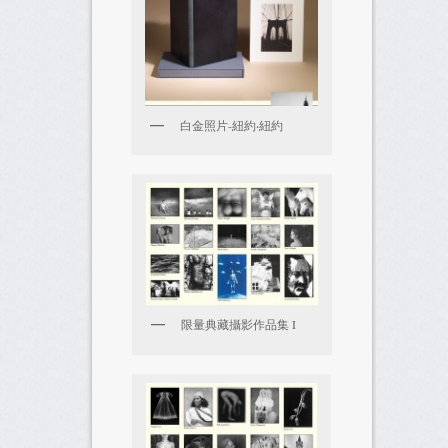
白金照片-紐約‧紐約
限量典藏攝影作品集 I