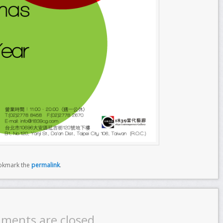
okmark the
permalink
.
ments are closed.