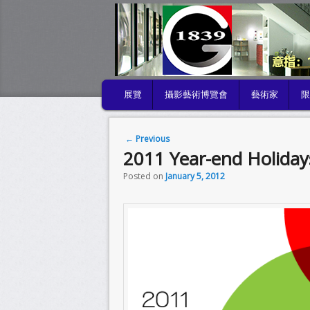
MAIN MENU
展覽
攝影藝術博覽會
藝術家
SKIP TO PRIMARY CONTENT
SKIP TO SECONDARY CONTENT
Post navigation
←
Previous
2011 Year-end Holiday
Posted on
January 5, 2012