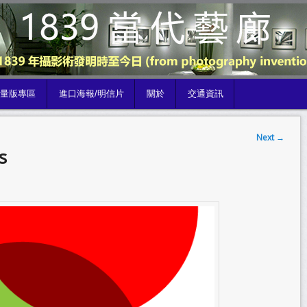
限量版專區
進口海報/明信片
關於
交通資訊
Next
→
s