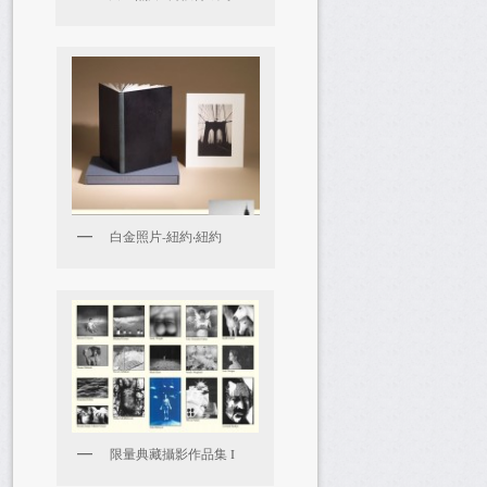
白金照片-紐約‧紐約
限量典藏攝影作品集 I