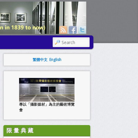
SEARCH
繁體中文
English
專以「攝影媒材」為主的藝術博覽
會
限 量 典 藏