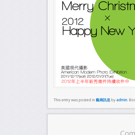
This entry was posted in
藝廊訊息
by
admin
. Bo
Com