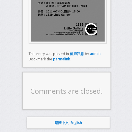
This entry was posted in
藝廊訊息
by
admin
.
Bookmark the
permalink
.
Comments are closed.
繁體中文
English