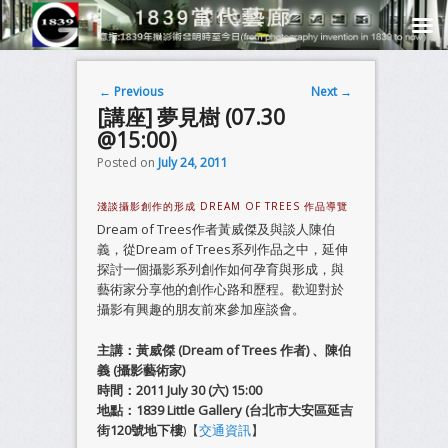
Post navigation
←
Previous
Next
→
[講座] 夢見樹 (07.30
@15:00)
Posted on
July 24, 2011
淺談攝影創作的形成 DREAM OF TREES 作品導覽
Dream of Trees作者黃威傑及與談人陳伯
義，從Dream of Trees系列作品之中，延伸
探討一個攝影系列創作如何孕育與形成，與
藝術家分享他的創作心路和歷程。歡迎對於
攝影有興趣的朋友前來參加座談會。
主講：
黃威傑 (Dream of Trees 作者) 、陳伯
義 (攝影藝術家)
時間：
2011 July 30 (六) 15:00
地點：1839 Little Gallery
(
台北市大安區延吉
街
120
號地下樓
)【
交通資訊
】