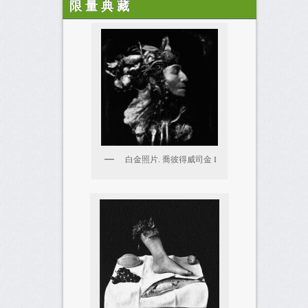
限 量 典 藏
白金照片. 喬彼得威司金 I