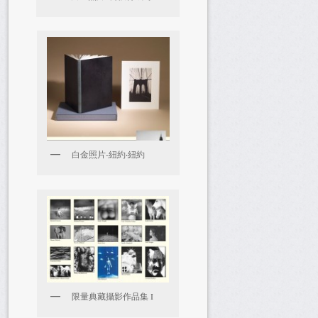
白金照片-紐約‧紐約
限量典藏攝影作品集 I