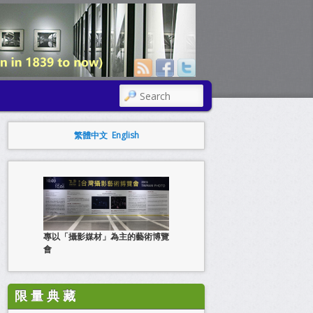
SEARCH
繁體中文
English
專以「攝影媒材」為主的藝術博覽
會
限 量 典 藏