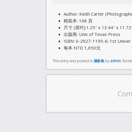
Author: Keith Carter (Photographer),
精裝本: 168 頁
尺寸 (英吋):1.25″ x 13.44″ x 11.72
出版商: Univ of Texas Press
ISBN: 0-2927-1195-6; 1st Univer
每本 NTD 1,650元
This entry was posted in
攝影集
by
admin
. Boo
Com