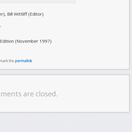
 Bill Wittliff (Editor)
″
 Edition (November 1997)
kmark the
permalink
.
ments are closed.