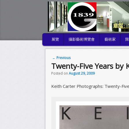
MAIN MENU
展覽
攝影藝術博覽會
藝術家
SKIP TO PRIMARY CONTENT
SKIP TO SECONDARY CONTENT
Post navigation
←
Previous
Twenty-Five Years by K
Posted on
August 29, 2009
Keith Carter Photographs: Twenty-Five Y