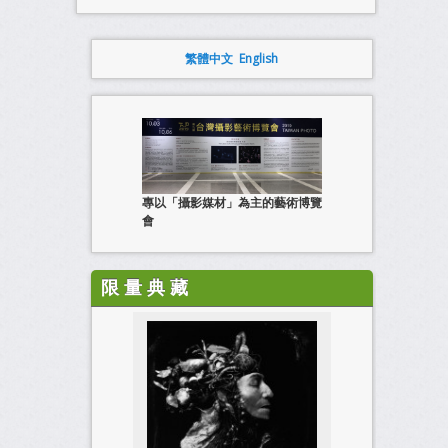
繁體中文
English
專以「攝影媒材」為主的藝術博覽
會
限 量 典 藏