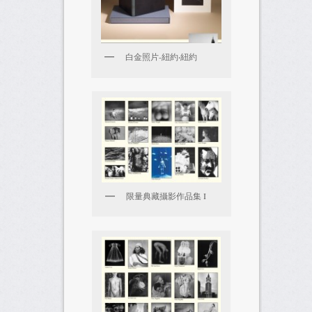
白金照片-紐約‧紐約
限量典藏攝影作品集 I