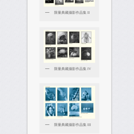
限量典藏攝影作品集 II
限量典藏攝影作品集 IV
限量典藏攝影作品集 III