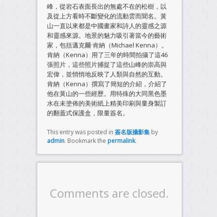
峰，從岩石表面長出的無處不在的松樹，以
及從上方看時不斷變化的流動雲而聞名。黃
山一直以來都是中國畫家和詩人的靈感之源
和靈感來源。地景的魅力吸引著當今的藝術
家，包括邁克爾·肯納（Michael Kenna）。
肯納（Kenna）用了三年的時間拍攝了這46
張照片，這些照片捕捉了這些山峰的崇高與
宏偉，並悄悄地反映了人類與自然的互動。
肯納（Kenna）撰寫了簡短的介紹，介紹了
他在黃山的一些經歷。用特殊的大同黑色墨
水在未塗佈的美術紙上精美印刷與量身製訂
的翻蓋式保護盒，限量簽名。
This entry was posted in
簽名版攝影集
by
admin
. Bookmark the
permalink
.
Comments are closed.