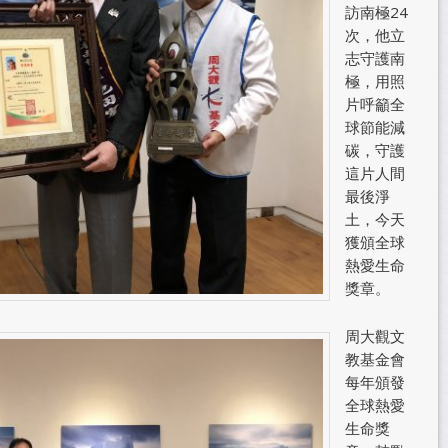
訪南極24
次，他立
志守護南
極，用照
片呼籲全
球節能減
碳，守護
這片人間
最後淨
土，今天
獲頒全球
熱愛生命
獎章。
周大觀文
教基金會
每年頒發
全球熱愛
生命獎