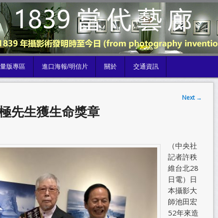
限量版專區
進口海報/明信片
關於
交通資訊
Next
→
南極先生獲生命獎章
（中央社
記者許秩
維台北28
日電）日
本攝影大
師池田宏
52年來造