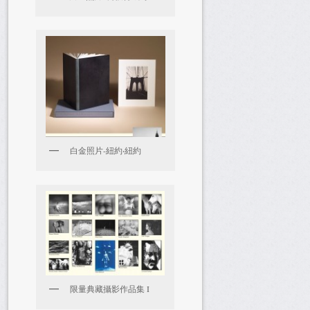
白金照片-紐約‧紐約
限量典藏攝影作品集 I