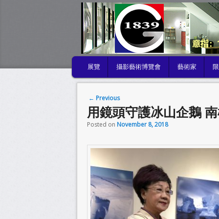
MAIN MENU
展覽
攝影藝術博覽會
藝術家
SKIP TO PRIMARY CONTENT
SKIP TO SECONDARY CONTENT
Post navigation
←
Previous
用鏡頭守護冰山企鵝 
Posted on
November 8, 2018