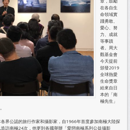
章，鼓勵
在各自生
命領域實
踐勇敢、
愛心、努
力、成就
等事蹟
者。周大
觀基金會
今天提前
頒發2019
全球熱愛
生命獎章
給來自日
本的「南
極先生」
。
本各界公認的旅行作家和攝影家，自1966年首度參加南極大陸探
已造訪南極24次，他更到各國舉辦「愛戀南極系列公益攝影