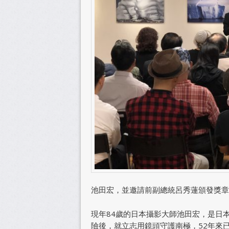
池田宏，並邀請前副總統呂秀蓮頒發獎章
現年84歲的日本攝影大師池田宏，是日
險後，就立志用鏡頭守護南極，52年來