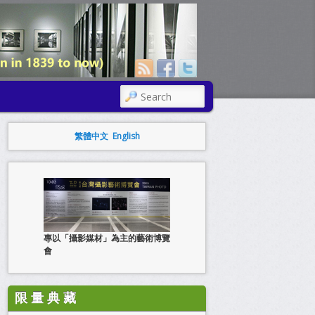
SEARCH
繁體中文
English
專以「攝影媒材」為主的藝術博覽
會
限 量 典 藏