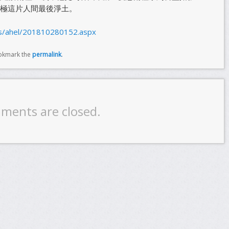
極這片人間最後淨土。
s/ahel/201810280152.aspx
okmark the
permalink
.
ments are closed.