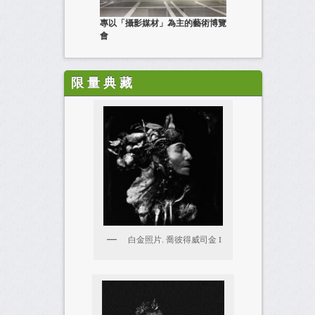
專以「攝影媒材」為主的藝術博覽
會
限 量 典 藏
白金照片. 喬彼得威司金 I