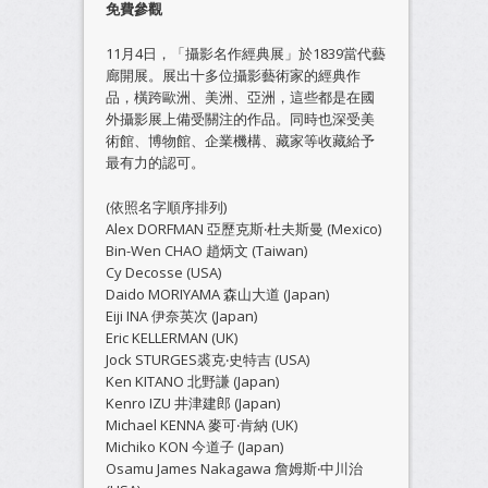
免費參觀
11月4日，「攝影名作經典展」於1839當代藝
廊開展。展出十多位攝影藝術家的經典作
品，橫跨歐洲、美洲、亞洲，這些都是在國
外攝影展上備受關注的作品。同時也深受美
術館、博物館、企業機構、藏家等收藏給予
最有力的認可。
(依照名字順序排列)
Alex DORFMAN 亞歷克斯‧杜夫斯曼 (Mexico)
Bin-Wen CHAO 趙炳文 (Taiwan)
Cy Decosse (USA)
Daido MORIYAMA 森山大道 (Japan)
Eiji INA 伊奈英次 (Japan)
Eric KELLERMAN (UK)
Jock STURGES裘克‧史特吉 (USA)
Ken KITANO 北野謙 (Japan)
Kenro IZU 井津建郎 (Japan)
Michael KENNA 麥可‧肯納 (UK)
Michiko KON 今道子 (Japan)
Osamu James Nakagawa 詹姆斯‧中川治