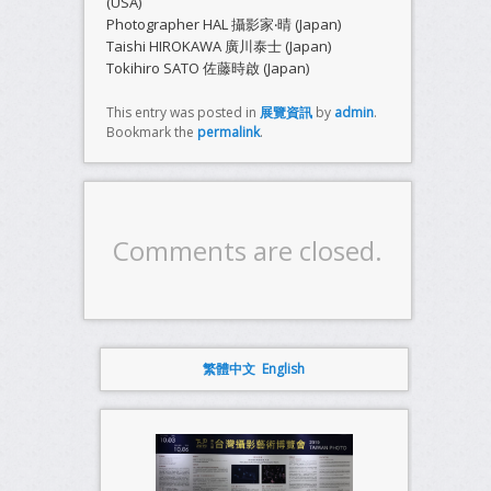
(USA)
Photographer HAL 攝影家‧晴 (Japan)
Taishi HIROKAWA 廣川泰士 (Japan)
Tokihiro SATO 佐藤時啟 (Japan)
This entry was posted in
展覽資訊
by
admin
.
Bookmark the
permalink
.
Comments are closed.
繁體中文
English