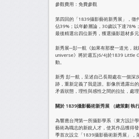
參觀費用：免費參觀
第四回的「1839攝影藝術新秀展」，徵
佔39%；以年齡層論，30歲以下達78
最後精選出四位新秀，獲選攝影題材多元
新秀展─彭一航《如果有那麼一道光，就能照亮你的宇宙 If 
universe》將於週五(6/4)於1839 Li
動。
新秀 彭一航，呈述自己長期處在一個深
跡，重新定義了我是誰。影像所透露出的
矛盾狀態，理性與感性之間的拉扯，處理
關於 1839攝影藝術新秀展 （總策劃 執
為響應台灣第一所攝影學系〈東方設計學
藝術為職志的新銳人才，使其作品獲得發表
季首次設立「1839攝影藝術新秀展」