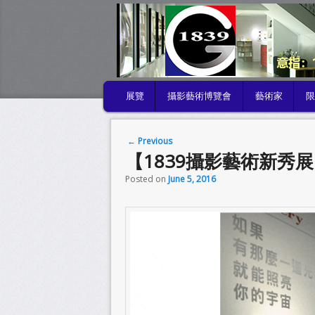
MAIN MENU
展覽
攝影藝術博覽會
藝術家
SKIP TO PRIMARY CONTENT
SKIP TO SECONDARY CONTENT
Post navigation
←
Previous
【1839攝影藝術新秀
Posted on
June 5, 2016