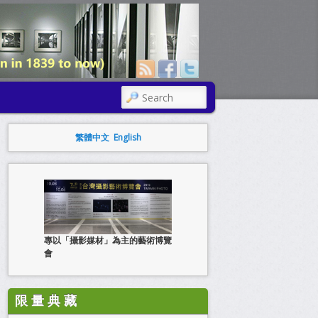
SEARCH
繁體中文
English
專以「攝影媒材」為主的藝術博覽
會
限 量 典 藏