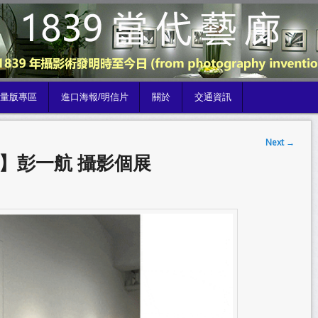
限量版專區
進口海報/明信片
關於
交通資訊
Next
→
展】彭一航 攝影個展