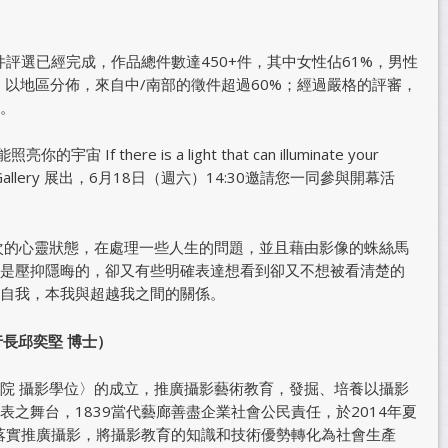
件評選已經完成，作品總件數達450+件，其中女性佔61%，男性
%；以地區分佈，來自中/南部的徵件超過60%；經過嚴格的評審，
。
there is a light that can illuminate your
ttle Gallery 展出，6月18日（週六）14:30邀請您一同參與開幕活
次的心靈狀態，在處理一些人生的問題，並且藉由影像的蛛絲馬
是壓抑隱晦的，卻又有些明確表達想看到卻又不想被看清楚的
自我，本我與超越我之間的關係。
行長邱奕堅 博士）
院 攝影學位〉的成立，推廣攝影藝術教育，發掘、培養以攝影
之舞台，1839當代藝廊善盡企業社會公民責任，於2014年夏
，落實推廣攝影，將攝影教育的知識和技術優勢轉化為社會生產