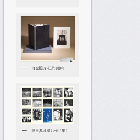
白金照片-紐約‧紐約
限量典藏攝影作品集 I