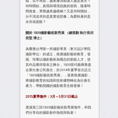
豔，笑不再甜，越要釐清卻讓人越是迷失？
何時開始，真我與環境扭曲的假我，隨著時
間推進，界限越來越模糊？又是何時開始，
分不清追求的是真實或想像；為愛執著的是
永存或扼殺？
關於 1839
攝影藝術新秀展
（總策劃
執行長邱
奕堅
博士）
為響應台灣第一所攝影學系〈東方設計學院
攝影學位〉的成立，推廣攝影藝術教育，發
掘、培養以攝影藝術為職志的新銳人才，使
其作品獲得發表之舞台，1839當代藝廊善盡
企業社會公民責任，於2014年夏季首次設立
「1839攝影藝術新秀展」，落實推廣攝影，
將攝影教育的知識和技術優勢轉化為社會生
產力，帶動我國的攝影教育生根發展！
2015夏季徵件：3月～5月31日截止
透過第三回1839攝影藝術新秀展徵件，和我
們分享你的攝影創作熱情與執著！