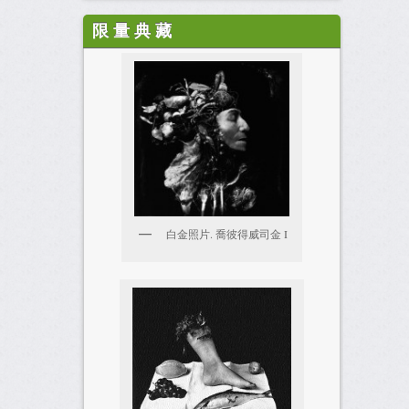
限 量 典 藏
白金照片. 喬彼得威司金 I