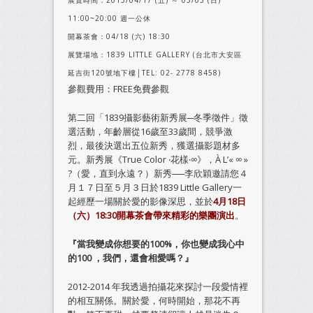
展覽時間：2015/04/17 (五) ～ 05/03 (日)
11:00~20:00 週一公休
開幕茶會：04/18 (六) 18:30
展覽場地：1839 LITTLE GALLERY (台北市大安區
延吉街120號地下樓│TEL: 02- 2778 8458)
參觀費用：FREE免費參觀
第二回「1839攝影藝術新秀展─冬季徵件」徵
選活動，年齡層從16歲至33歲間，競爭激
烈，最後決選出五位新秀，獲選攝影題材多
元。新秀展《True Color ‧花樣‧∞》，À L’« ∞ »
?（愛，直到永遠？）新秀──李欣穎邀請您４
月１７日至５月３日於1839 Little Gallery一
起經歷一場關於愛的影像深思，並於
4月18日
（六）18:30開幕茶會帶來精彩的樂團演出
。
『當我變成你想要的100%，你也變成我心中
的100 ，我們，還會相愛嗎？』
2012-2014 年我透過拍攝花來探討一段愛情裡
的相互關係。關於愛，何時開始，那花不再