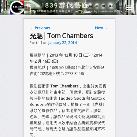
Post navigation
←
Previous
Next
→
光魅│Tom Chambers
Posted on
January 22, 2014
展覽期間｜
2013 年 12月 10 日 (二) ~ 2014
年 2 月 16日 (日)
展覽地點｜1839 當代藝廊 (台北市大安區延
吉街120號地下樓 T: 2778 8458)
攝影藝術家
Tom Chambers
，出生於美國賓
夕法尼亞州的東南部一個農場。受到文藝復
興時期的藝術家 Taddeo Gaddi 和 Giotto di
Bondone的作品啟發，拍攝了一組《光魅》
系類的攝影作品，藉由場景的設置，服裝、
色溫、光線，讓作品呈現出文藝復興時期油
畫風格，運用光照效果結合古典氣質和現代
時尚感，展現光之魅力讓作品看起來與眾不
同。