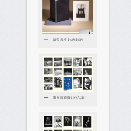
白金照片-紐約‧紐約
限量典藏攝影作品集 I