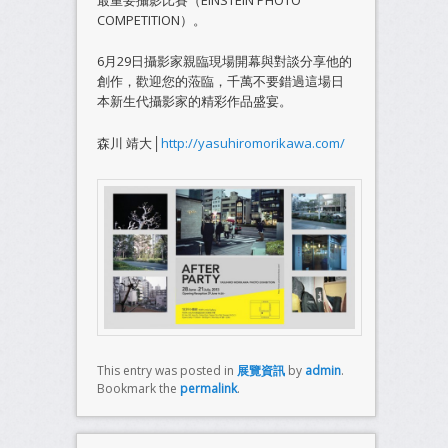
最重要攝影比賽（EINSTEIN PHOTO
COMPETITION）。
6月29日攝影家親臨現場開幕與對談分享他的
創作，歡迎您的蒞臨，千萬不要錯過這場日
本新生代攝影家的精彩作品盛宴。
森川 靖大│
http://yasuhiromorikawa.com/
This entry was posted in
展覽資訊
by
admin
.
Bookmark the
permalink
.