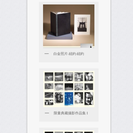
白金照片-紐約‧紐約
限量典藏攝影作品集 I