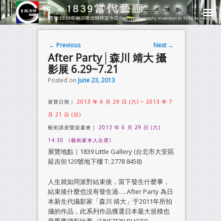
Post navigation
←
Previous
Next
→
After Party│森川 靖大 攝
影展 6.29~7.21
Posted on
June 23, 2013
展覽日期｜
2013 年 6 月 29 日 (六) ~ 2013 年 7
月 21 日 (日)
藝術講座暨簽書會｜
2013 年 6 月 29 日 (六)
14:30 《藝術家本人出席》
展覽地點｜1839 Little Gallery (台北市大安區
延吉街120號地下樓 T: 2778 8458)
人生就如同派對結束後，當下發生什麼事，
結束後什麼也沒有發生過…..After Party 為日
本新生代攝影家「森川 靖大」于2011年所拍
攝的作品，此系列作品獲選日本最大規模也