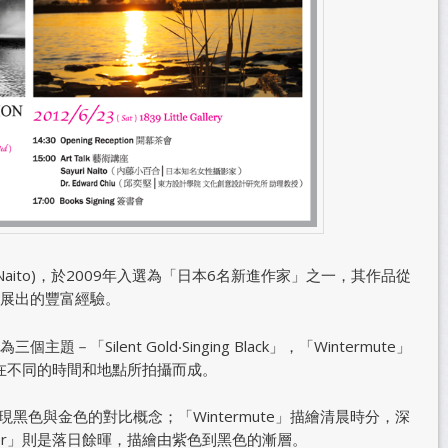
 Naito)，於2009年入選為「日本6名新進作家」之一，其作品從
展出的豐富經驗。
Silent Gold‧Singing Black」，「Wintermute」
品是在不同的時間和地點所拍攝而成。
 Black」呈現黑色與金色的對比概念；「Wintermute」描繪清晨時分，深
mer」則是落日餘暉，描繪由紫色到黑色的漸層。