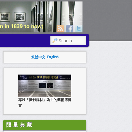
SEARCH
繁體中文
English
專以「攝影媒材」為主的藝術博覽
會
限 量 典 藏