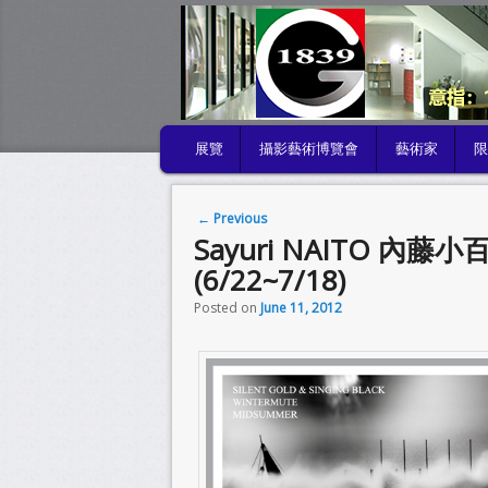
MAIN MENU
展覽
攝影藝術博覽會
藝術家
SKIP TO PRIMARY CONTENT
SKIP TO SECONDARY CONTENT
Post navigation
←
Previous
Sayuri NAITO 內藤
(6/22~7/18)
Posted on
June 11, 2012