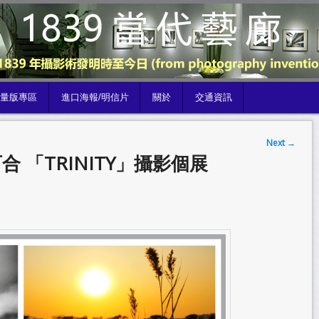
限量版專區
進口海報/明信片
關於
交通資訊
Next
→
小百合 「TRINITY」攝影個展