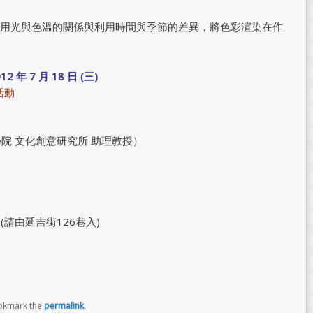
用光與色溫的關係與利用時間與季節的差異，將色彩渲染在作
012 年 7 月 18 日 (三)
活動
學院 文化創意研究所 助理教授）
)
(請由延吉街126巷入)
okmark the
permalink
.