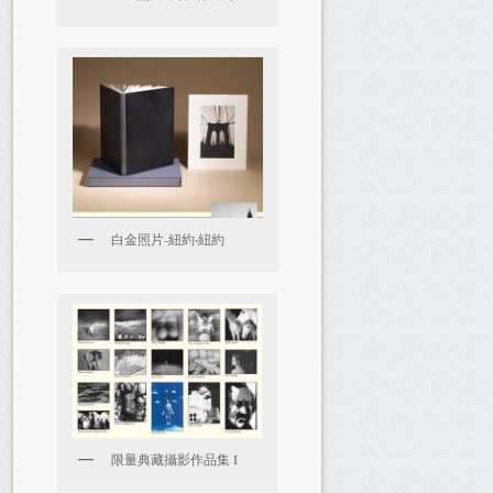
白金照片-紐約‧紐約
限量典藏攝影作品集 I