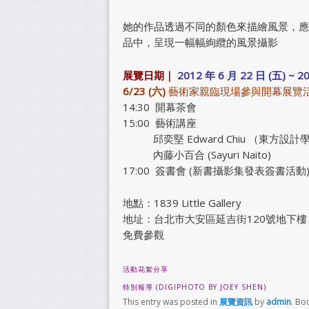
她的作品透過不同的顏色來描繪風景，應
品中，呈現一幅幅絢纜的風景攝影
展覽日期｜
2012 年 6 月 22 日 (五) ~ 2
6/23 (六)
藝術家親臨現場參與開幕展覽
14:30 開幕茶會
15:00 藝術講座
邱奕堅 Edward Chiu （東方設計
內藤小百合 (Sayuri Naito)
17:00 簽書會 (新書攝影集發表簽書活動
地點：1839 Little Gallery
地址：台北市大安區延吉街120號地下樓 
免費參觀
活動花絮分享
特別報導 (DIGIPHOTO BY JOEY SHEN)
This entry was posted in
展覽資訊
by
admin
. Bo