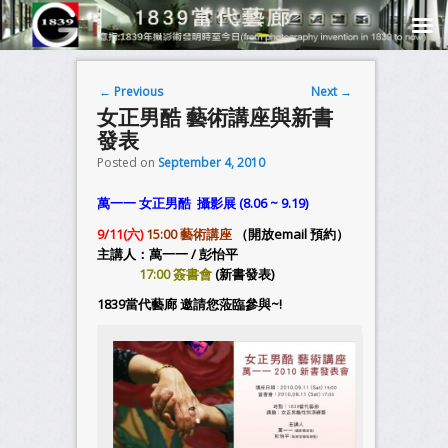
Post navigation
←
Previous
Next
→
女正男酷 藝術講座與新書
發表
Posted on
September 4, 2010
萬一一 女正男酷 攝影展 (8.06 ~ 9.19)
9/11(六)
15:00
藝術講座
（開放email 預約）
主講人：萬一一 / 彭怡平
17:00 簽書會
(新書發表)
1839當代藝廊 邀請您蒞臨參與~!