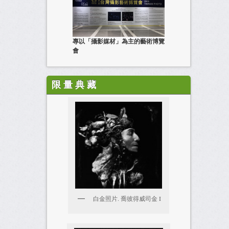
專以「攝影媒材」為主的藝術博覽
會
限 量 典 藏
白金照片. 喬彼得威司金 I