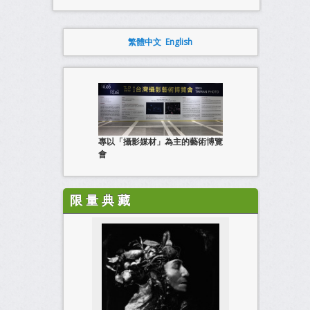
繁體中文
English
專以「攝影媒材」為主的藝術博覽
會
限 量 典 藏