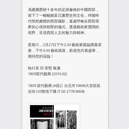
馮建國歷經十多年的足跡遍佈於中國西部，
留下了一幅幅饒富沉澱歷史與文化，伴隨時
代悄然嬗變的西部攝影，遙遙呼喚在西部尋
夢的心境與朝聖的儀式。透過藝術家寬闊的
視野，呈現西部人文的魅力與精神。
星期六，2月27日下午2:30 藝術家親臨開幕茶
會，下午3:30 藝術講座，歡迎您共襄盛舉，
期待您的蒞臨！
執行長 邱 奕堅 敬邀
1839當代藝廊 (2010.02)
1839 當代藝廊 (A區)│ 台北市10696大安區延
吉街120號地下樓 (T:02-2778 8458)