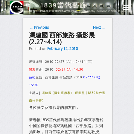
Post navigation
←
Previous
Next
→
馮建國 西部旅路 攝影展
(2.27~4.14)
Posted on
February 12, 2010
展覽期間| 2010.02/27 (六) – 04/14 (三)
開幕
酒會| 2010 .
02/27 (六) 14:30
藝術
座談| 西部旅路 作品對談 2010.
02/27 (六)
15:30
主講人|
馮建國 (攝影藝術家)、邱奕堅 (1839當代藝
廊執行長)
各位藝文及攝影界的朋友們：
新春後1839當代藝廊鄭重推出多年來享譽於
中國的攝影藝術家馮建國「西部旅路」系列
攝影展，目前任職於北京電影學院副教授。