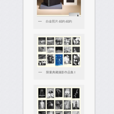
白金照片-紐約‧紐約
限量典藏攝影作品集 I