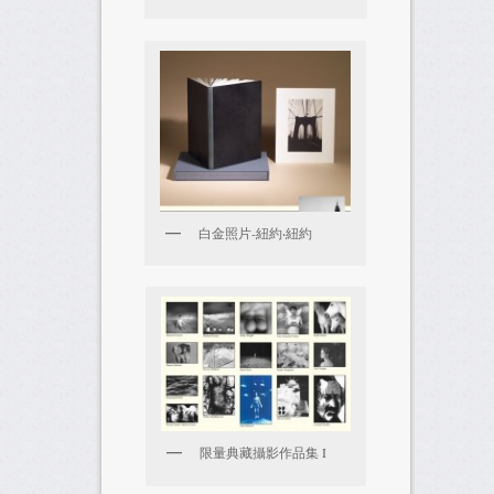
白金照片-紐約‧紐約
限量典藏攝影作品集 I