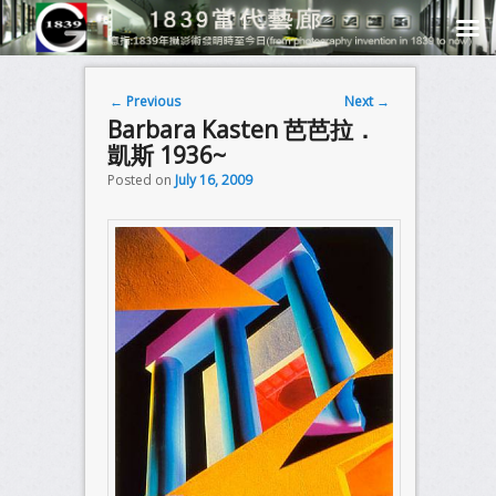
Post navigation
←
Previous
Next
→
Barbara Kasten 芭芭拉．
凱斯 1936~
Posted on
July 16, 2009