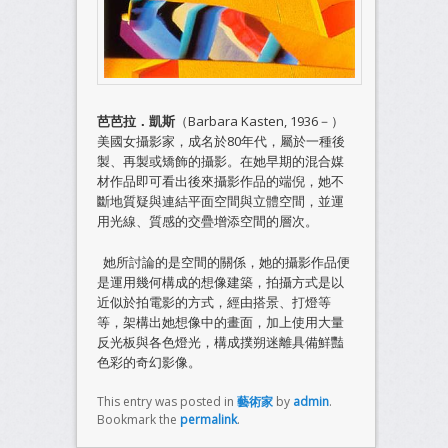
芭芭拉．凱斯
（Barbara Kasten, 1936－）
美國女攝影家，成名於80年代，屬於一種後
製、再製或矯飾的攝影。在她早期的混合媒
材作品即可看出後來攝影作品的端倪，她不
斷地質疑與連結平面空間與立體空間，並運
用光線、質感的交疊增添空間的層次。
她所討論的是空間的關係，她的攝影作品便
是運用幾何構成的想像建築，拍攝方式是以
近似於拍電影的方式，經由搭景、打燈等
等，架構出她想像中的畫面，加上使用大量
反光板與各色燈光，構成撲朔迷離具備鮮豔
色彩的奇幻影像。
This entry was posted in
藝術家
by
admin
.
Bookmark the
permalink
.