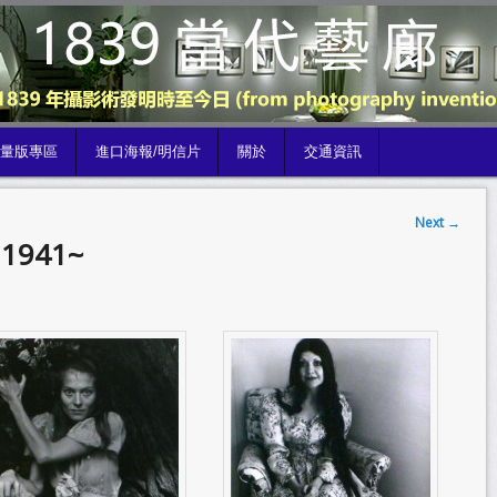
限量版專區
進口海報/明信片
關於
交通資訊
Next
→
1941~