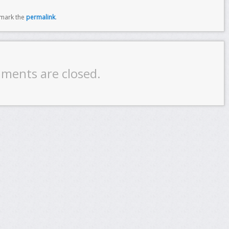
kmark the
permalink
.
ments are closed.