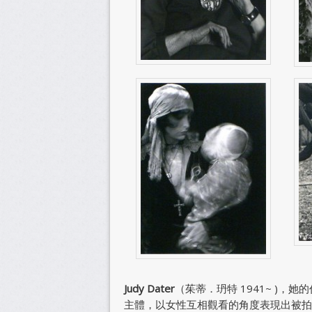
Judy Dater
（茱蒂．玬特 1941~ )
主體，以女性互相觀看的角度表現出被拍