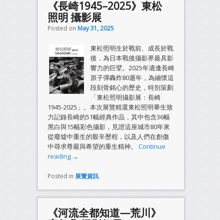
《長崎1945–2025》東松
照明 攝影展
Posted on
May 31, 2025
東松照明生於戰前、成長於戰
後，為日本戰後攝影界最具影
響力的巨擘。2025年適逢長崎
原子彈轟炸80週年，為緬懷這
段刻骨銘心的歷史，特別策劃
「東松照明攝影展：長崎
1945-2025」。本次展覽精選東松照明畢生致
力記錄長崎的51幅經典作品，其中包含36幅
黑白與15幅彩色攝影，見證這座城市80年來
從廢墟中重生的艱辛歷程，以及人們在創傷
中尋求尊嚴與希望的重生精神。
Continue
reading
→
Posted in
展覽資訊
《河流全都知道—荒川》