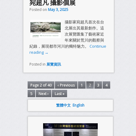
宛超凡 攝影個展
Posted on
May 3, 2025
攝影家宛超凡首次在台
北展出其最新創作。這
次展覽匯集了藝術家近
年來關於荒川的觀察與
紀錄，展現都市河川的獨特魅力。
Continue
reading
→
Posted in
展覽資訊
Page 2 of 40
‹ Previous
1
2
3
4
5
Next ›
Last »
繁體中文
English