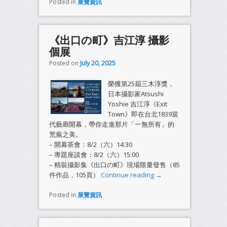
Posted in
展覽資訊
《出口の町》吉江淳 攝影
個展
Posted on
July 20, 2025
榮獲第25屆三木淳獎，
日本攝影家Atsushi
Yoshie 吉江淳《Exit
Town》即在台北1839當
代藝廊開幕，帶你走進那片「一無所有」的
荒蕪之美。
– 開幕茶會：8/2（六）14:30
– 專題座談會：8/2（六）15:00
– 精裝攝影集《出口の町》現場限量發售（85
件作品，105頁）
Continue reading
→
Posted in
展覽資訊