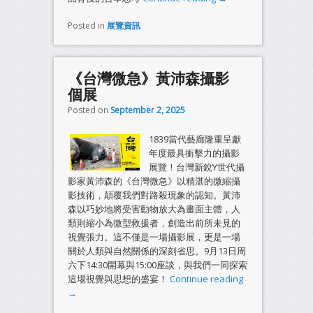
Posted in
展覽資訊
《台灣微急》黃沛森攝影
個展
Posted on
September 2, 2025
1839當代藝廊隆重呈獻
年度最具衝擊力的攝影
展覽！台灣新銳Y世代攝
影家黃沛森的《台灣微急》以精湛的微縮攝
影技術，顛覆我們對路殺現象的認知。黃沛
森以巧妙地將受害動物放大為畫面主體，人
類則縮小為微型救援者，創造出前所未見的
視覺張力。這不僅是一場攝影展，更是一場
關於人類與自然關係的深刻省思。9月13日周
六下14:30開幕與15:00座談，與我們一同探索
這場視覺與思想的盛宴！
Continue reading
→