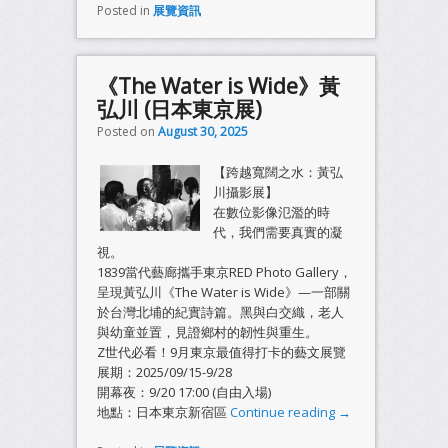
Posted in
展覽資訊
《The Water is Wide》黃
弘川 (日本東京展)
Posted on
August 30, 2025
【跨越寬闊之水：黃弘
川攝影展】
在數位影像氾濫的時
代，我們需要真實的凝
視。
1839當代藝廊攜手東京RED Photo Gallery，
呈現黃弘川《The Water is Wide》—一部關
於台灣北埔的紀實詩篇。黑與白交織，老人
與幼童並置，見證鄉村的韌性與重生。
Z世代必看！9月東京最值得打卡的藝文展覽
展期：2025/09/15-9/28
開幕夜：9/20 17:00 (自由入場)
地點：日本東京新宿區
Continue reading
→