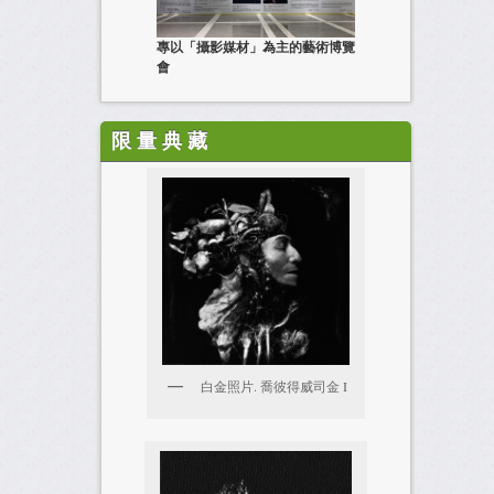
專以「攝影媒材」為主的藝術博覽
會
限 量 典 藏
白金照片. 喬彼得威司金 I