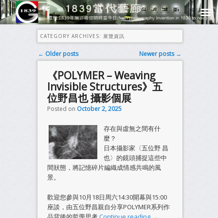
CATEGORY ARCHIVES:
展覽資訊
Post navigation
←
Older posts
Newer posts
→
《POLYMER – Weaving
Invisible Structures》五
位野昌也 攝影個展
Posted on
October 2, 2025
存在與虛無之間有什
麼？
日本攝影家〈五位野 昌
也〉的鏡頭捕捉這些中
間狀態，將記憶碎片編織成情感共鳴的風
景。
歡迎您參與10月18日周六14:30開幕與15:00
座談，由五位野昌親自分享POLYMER系列作
品背後的哲學思考
Continue reading
→